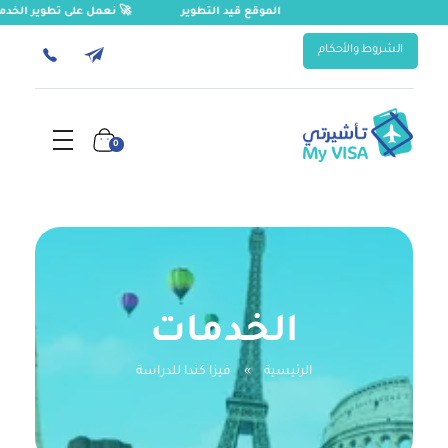
الموقع قيد التطوير
🚀 نعمل على تطوير الخد
الشروط والأحكام
0
تأشيرتي | My VISA
إصدار التأشيرات السياحية والدراسية والعلاجية للسعوديين والمقيمين، ورخصة القيادة الدولية، وتأمين السفر، وترجمة المستندات
الخدمات
الرئيسية
»
فيزا كندا للدراسة