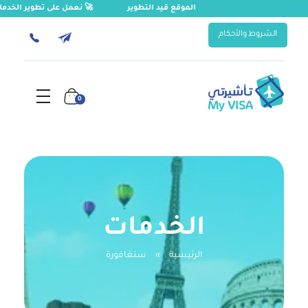
الموقع قيد التطوير
🚀 نعمل على تطوير الخد
الشروط والأحكام
0
تأشيرتي | My VISA
إصدار التأشيرات السياحية والدراسية والعلاجية للسعوديين والمقيمين، ورخصة القيادة الدولية، وتأمين السفر، وترجمة المستندات
الخدمات
الرئيسية
»
سنغافورة