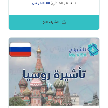
(السعر المبدئي)
600.00
ر.س
الشراء الآن