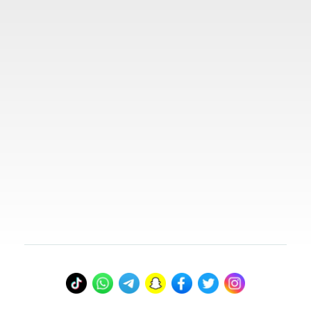
روابط مهمة
تواصل معنا
00966578800941
info@myvisasa.com
عنواننا
المدينة المنورة، المملكة العربية السعودية