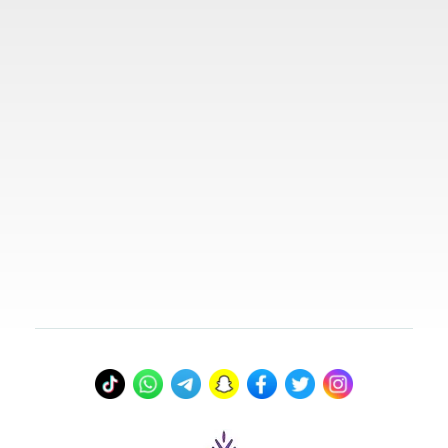
روابط مهمة
تواصل معنا
00966578800941
info@myvisasa.com
عنواننا
المدينة المنورة، المملكة العربية السعودية