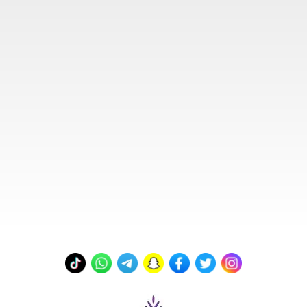
روابط مهمة
تواصل معنا
00966578800941
info@myvisasa.com
عنواننا
المدينة المنورة، المملكة العربية السعودية