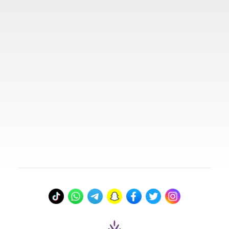
روابط مهمة
تواصل معنا
00966578800941
info@myvisasa.com
عنواننا
المدينة المنورة، المملكة العربية السعودية