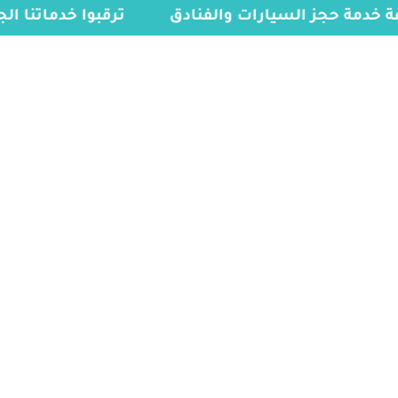
فة خدمة حجز السيارات والفنادق
ترقبوا خدماتنا ا
info@myvisasa.com
00966578800941
0