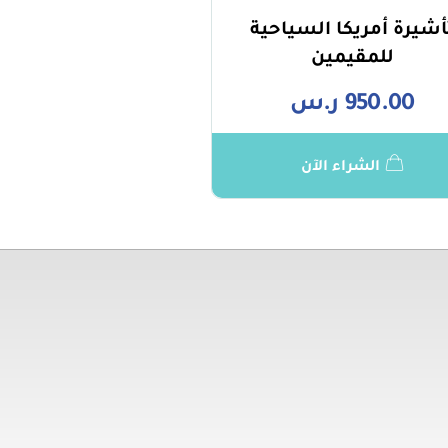
أشيرة أمريكا السياحية
للمقيمين
950.00
ر.س
الشراء الآن
تهمك
روابط مهمة
توا
حكام
0941
وصية
.com