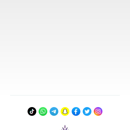
روابط مهمة
تواصل معنا
00966578800941
info@myvisasa.com
عنواننا
المدينة المنورة، المملكة العربية السعودية