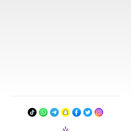
روابط مهمة
تواصل معنا
00966578800941
info@myvisasa.com
عنواننا
المدينة المنورة، المملكة العربية السعودية