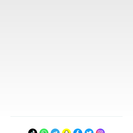
المدونة
روابط مهمة
تواصل معنا
00966578800941
info@myvisasa.com
عنواننا
المدينة المنورة، المملكة العربية السعودية