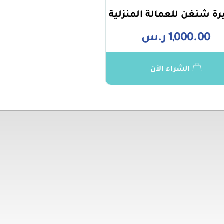
ة شنغن للعمالة المنزلية
1,000.00
ر.س
الشراء الآن
تهمك
روابط مهمة
توا
حكام
0941
وصية
.com