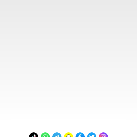
المدونة
روابط مهمة
تواصل معنا
00966578800941
info@myvisasa.com
عنواننا
المدينة المنورة، المملكة العربية السعودية