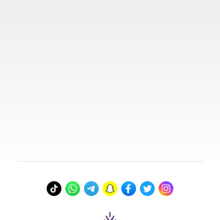
روابط مهمة
تواصل معنا
00966578800941
info@myvisasa.com
عنواننا
المدينة المنورة، المملكة العربية السعودية