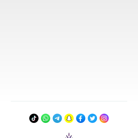
روابط مهمة
تواصل معنا
00966578800941
info@myvisasa.com
عنواننا
المدينة المنورة، المملكة العربية السعودية