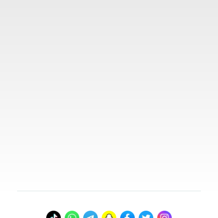
المدونة
روابط مهمة
تواصل معنا
00966578800941
info@myvisasa.com
عنواننا
المدينة المنورة، المملكة العربية السعودية