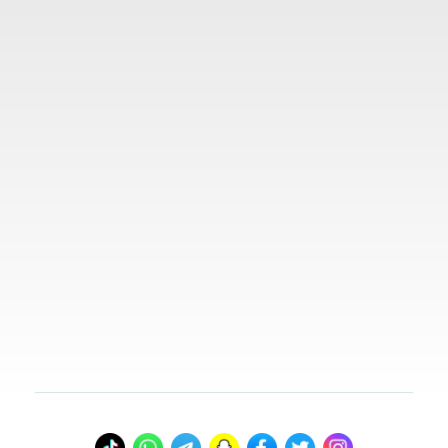
المدونة
روابط مهمة
تواصل معنا
00966578800941
info@myvisasa.com
عنواننا
المدينة المنورة، المملكة العربية السعودية