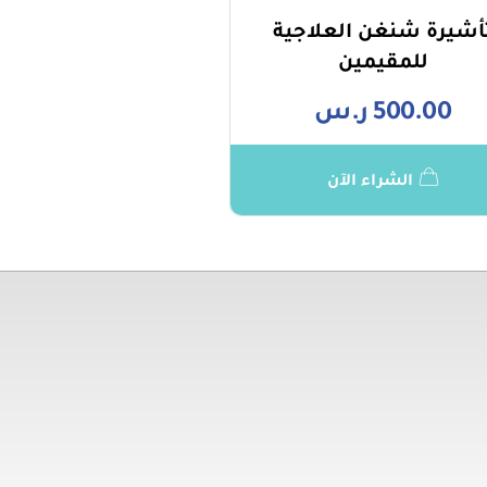
أشيرة شنغن العلاجية
للمقيمين
500.00
ر.س
الشراء الآن
تهمك
روابط مهمة
توا
حكام
0941
وصية
.com