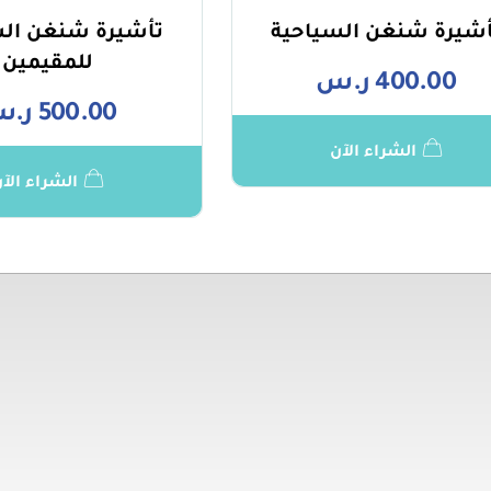
أشيرة شنغن السياحية
تأشيرة شنغن الس
للمقيمين
400.00
ر.س
500.00
ر.
الشراء الآن
الشراء الآ
تهمك
روابط مهمة
توا
حكام
0941
وصية
.com