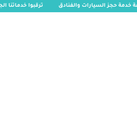
فة خدمة حجز السيارات والفنادق
ترقبوا خدماتنا ا
info@myvisasa.com
00966578800941
0