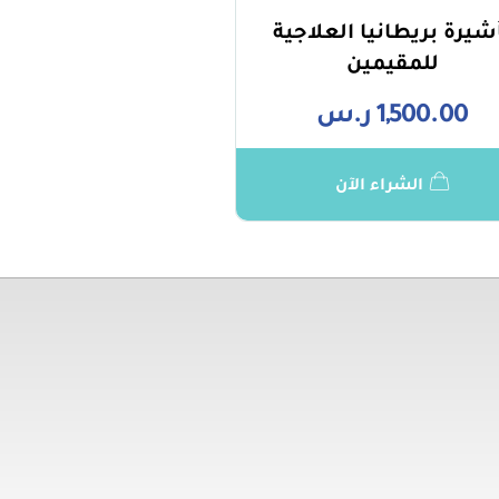
شيرة بريطانيا العلاجية
للمقيمين
1,500.00
ر.س
الشراء الآن
تهمك
روابط مهمة
توا
حكام
0941
وصية
.com