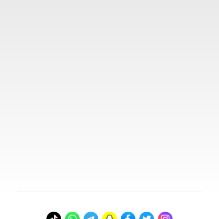
المدونة
روابط مهمة
تواصل معنا
00966578800941
info@myvisasa.com
عنواننا
المدينة المنورة، المملكة العربية السعودية