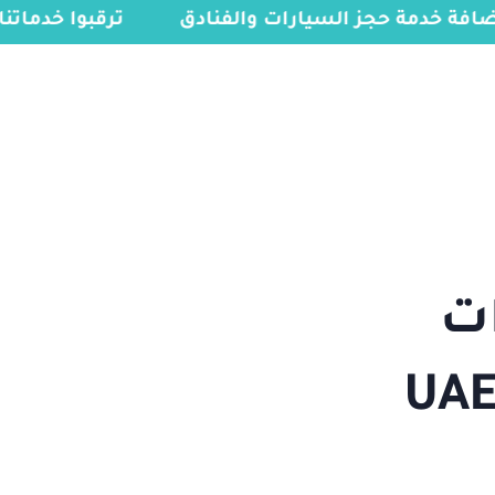
 إضافة خدمة حجز السيارات والفنادق
ترقبوا خدمات
info@myvisasa.com
00966578800941
0
 سنوات
UAE VISA