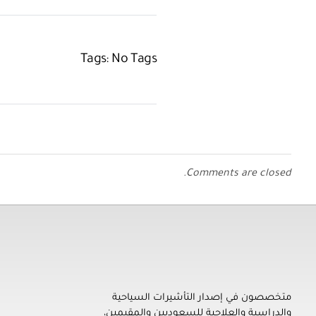
Tags: No Tags
Comments are closed.
معلومات 
تأشيرتي | My VISA
إصدار التأشيرات السياحية والدراسية والعلاجية للسعوديين والمقيمين، ورخصة القيادة الدولية، وتأمين السفر، وترجمة المستندات
الشروط والأ
متخصصون في إصدار التأشيرات السياحية
والدراسية والعلاجية للسعوديين والمقيمين،